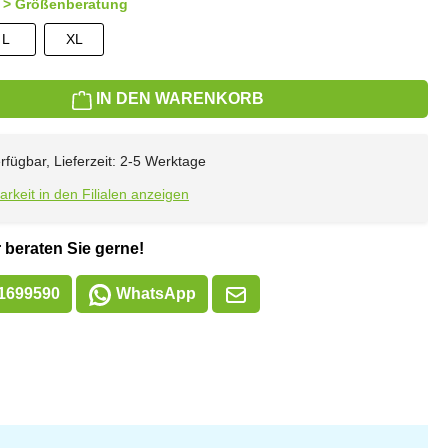
auswählen
> Größenberatung
L
XL
IN DEN WARENKORB
rfügbar, Lieferzeit: 2-5 Werktage
arkeit in den Filialen anzeigen
 beraten Sie gerne!
1699590
WhatsApp