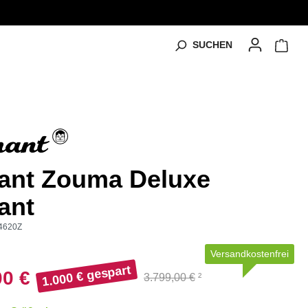
SUCHEN
ant Zouma Deluxe
ant
4620Z
Versandkostenfrei
1.000 € gespart
00 €
3.799,00 €
²