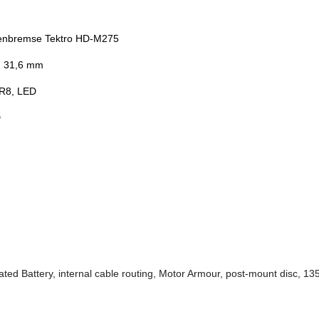
benbremse Tektro HD-M275
m 31,6 mm
R8, LED
D
ed Battery, internal cable routing, Motor Armour, post-mount disc, 