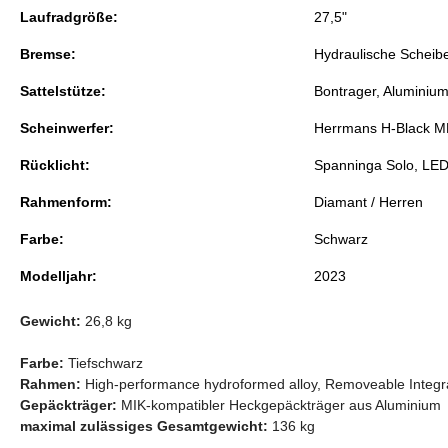
Laufradgröße:
27,5"
Bremse:
Hydraulische Schei
Sattelstütze:
Bontrager, Aluminiu
Scheinwerfer:
Herrmans H-Black M
Rücklicht:
Spanninga Solo, LE
Rahmenform:
Diamant / Herren
Farbe:
Schwarz
Modelljahr:
2023
Gewicht:
26,8 kg
Farbe:
Tiefschwarz
Rahmen:
High-performance hydroformed alloy, Removeable Integrat
Gepäckträger:
MIK-kompatibler Heckgepäckträger aus Aluminium
maximal zulässiges Gesamtgewicht:
136 kg