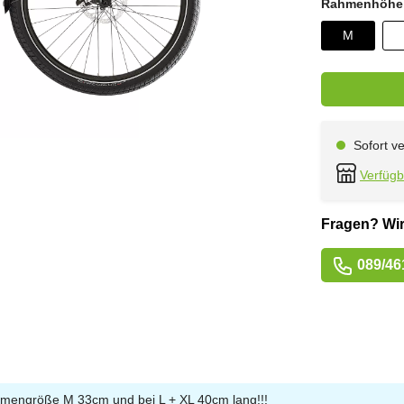
Rahmenhöhe
M
Sofort ve
Verfügb
Fragen? Wir
089/46
Rahmengröße M 33cm und bei L + XL 40cm lang!!!